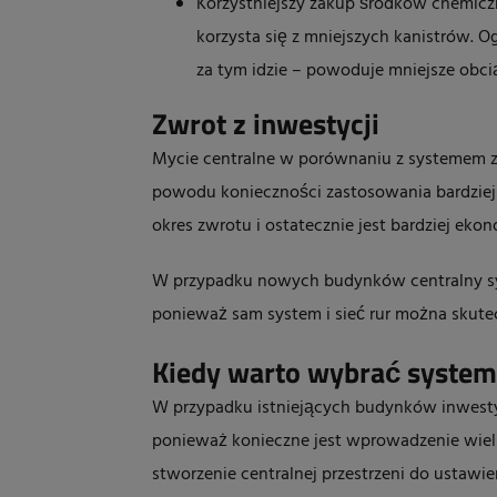
Korzystniejszy zakup środków chemiczny
korzysta się z mniejszych kanistrów. 
za tym idzie – powoduje mniejsze obci
Zwrot z inwestycji
Mycie centralne w porównaniu z systemem zd
powodu konieczności zastosowania bardziej ro
okres zwrotu i ostatecznie jest bardziej eko
W przypadku nowych budynków centralny sys
ponieważ sam system i sieć rur można skut
Kiedy warto wybrać system
W przypadku istniejących budynków inwesty
ponieważ konieczne jest wprowadzenie wielu m
stworzenie centralnej przestrzeni do ustawi