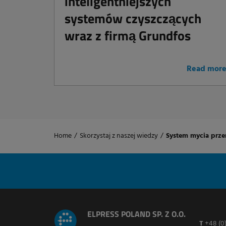
inteligentniejszych
systemów czyszczących
wraz z firmą Grundfos
Read mor
Home
/
Skorzystaj z naszej wiedzy
/
System mycia prze
ELPRESS POLAND SP. Z O.O.
T
+48 (0