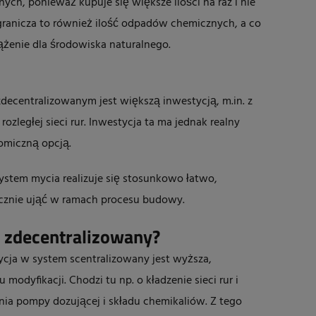
ch, ponieważ kupuje się większe ilości na raz i nie
Ogranicza to również ilość odpadów chemicznych, a co
ążenie dla środowiska naturalnego.
ecentralizowanym jest większą inwestycją, m.in. z
zległej sieci rur. Inwestycja ta ma jednak realny
nomiczną opcją.
tem mycia realizuje się stosunkowo łatwo,
ecznie ująć w ramach procesu budowy.
 zdecentralizowany?
cja w system scentralizowany jest wyższa,
odyfikacji. Chodzi tu np. o kładzenie sieci rur i
enia pompy dozującej i składu chemikaliów. Z tego