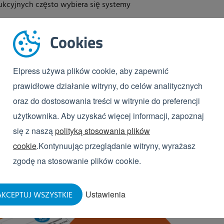
ukcyjnych często wybiera się systemy
Cookies
ji zdecentralizowany proces mycia jest również
re potrzebują mniej niż 3 satelitów higienicznych.
Elpress używa plików cookie, aby zapewnić
związaniem dopiero, kiedy co najmniej czterech
prawidłowe działanie witryny, do celów analitycznych
ia z systemu mycia.
oraz do dostosowania treści w witrynie do preferencji
ji Państwa potencjalnego
użytkownika. Aby uzyskać więcej informacji, zapoznaj
się z naszą
polityką stosowania plików
cookie
.Kontynuując przeglądanie witryny, wyrażasz
zgodę na stosowanie plików cookie.
Ustawienia
KCEPTUJ WSZYSTKIE