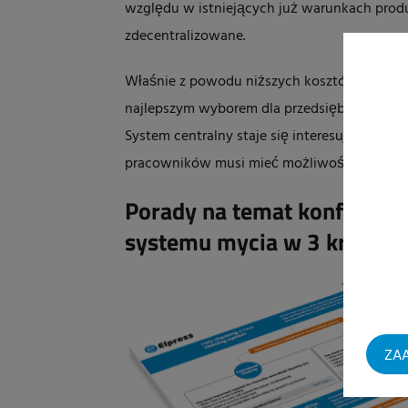
względu w istniejących już warunkach prod
zdecentralizowane.
Właśnie z powodu niższych kosztów inwestyc
najlepszym wyborem dla przedsiębiorstw, któ
System centralny staje się interesującym ro
pracowników musi mieć możliwość korzystan
Porady na temat konfigurac
systemu mycia w 3 krokach
ZAA