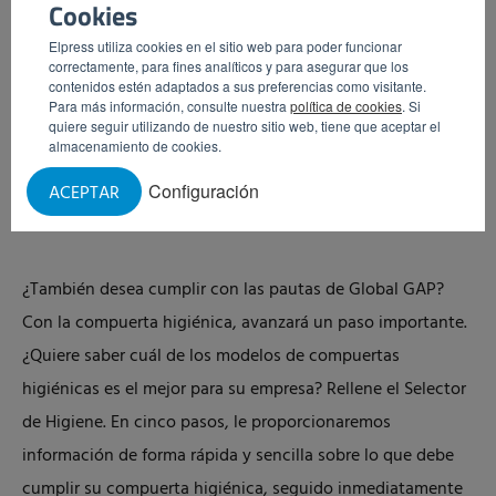
Cookies
Elpress utiliza cookies en el sitio web para poder funcionar
correctamente, para fines analíticos y para asegurar que los
contenidos estén adaptados a sus preferencias como visitante.
Para más información, consulte nuestra
política de cookies
. Si
quiere seguir utilizando de nuestro sitio web, tiene que aceptar el
almacenamiento de cookies.
Configuración
ACEPTAR
¿También desea cumplir con las pautas de Global GAP?
Con la compuerta higiénica, avanzará un paso importante.
¿Quiere saber cuál de los modelos de compuertas
higiénicas es el mejor para su empresa? Rellene el Selector
de Higiene. En cinco pasos, le proporcionaremos
información de forma rápida y sencilla sobre lo que debe
cumplir su compuerta higiénica, seguido inmediatamente