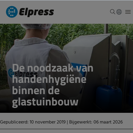
De noodzaak van
handenhygiëne
binnen de
glastuinbouw
Gepubliceerd: 10 november 2019
|
Bijgewerkt: 06 maart 2026