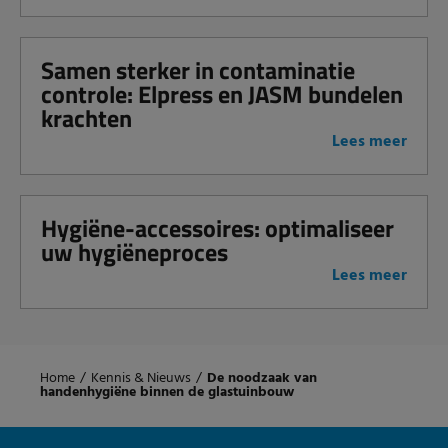
Samen sterker in contaminatie
controle: Elpress en JASM bundelen
krachten
Lees meer
Hygiëne-accessoires: optimaliseer
uw hygiëneproces
Lees meer
Home
/
Kennis & Nieuws
/
De noodzaak van
handenhygiëne binnen de glastuinbouw