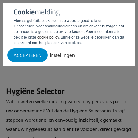
Cookie
melding
Elpress gebruikt cookies om de website goed te laten
functioneren, voor analysedoeleinden en om er voor te zorgen dat
de inhoud is afgestemd op uw voorkeuren. Voor meer informatie
bekijk je onze
cookie policy
. Blijf je onze website gebruiken dan ga
je akkoord met het plaatsen van cookies.
Instellingen
ACCEPTEREN
Hygiëne Selector
Wilt u weten welke indeling van een hygiënesluis past bij
uw onderneming? Vul dan de
Hygiëne Selector
in. In vijf
stappen wordt snel en eenvoudig inzichtelijk gemaakt
waar uw hygiënesluis aan dient te voldoen, direct gevolgd