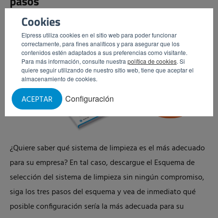
pasos
Cookies
Elpress utiliza cookies en el sitio web para poder funcionar
correctamente, para fines analíticos y para asegurar que los
contenidos estén adaptados a sus preferencias como visitante.
Para más información, consulte nuestra
política de cookies
. Si
quiere seguir utilizando de nuestro sitio web, tiene que aceptar el
almacenamiento de cookies.
Configuración
ACEPTAR
¿Quiere saber qué sistema de limpieza es el más adecuado
para su empresa? En tal caso, descargue el Esquema de
selección del sistema de limpieza sin ningún compromiso,
siga los tres pasos del esquema y vea de inmediato qué
posible configuración sería la más adecuada para su