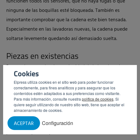
funcionen todos los sensores, que no haya fugas o que
ninguna de las boquillas esté bloqueada. También es
importante comprobar que la cadena este bien tensada.
Especialmente en las lavadoras nuevas, la cadena puede
soltarse levemente quedando así demasiado suelta.
Piezas en existencias
Para poder garantizar la continuidad de la lavadora de
Cookies
cajas —y, por tanto, la continuidad de su proceso de
Elpress utiliza cookies en el sitio web para poder funcionar
producción—, se aconseja tener diferentes piezas en
correctamente, para fines analíticos y para asegurar que los
contenidos estén adaptados a sus preferencias como visitante.
existencias para poder sustituirlas directamente si surge
Para más información, consulte nuestra
política de cookies
. Si
algún defecto. Ejemplos de esas piezas son sensores de
quiere seguir utilizando de nuestro sitio web, tiene que aceptar el
almacenamiento de cookies.
nivel, válvulas magnéticas y una manguerita para
productos químicos (en caso de que se use una bomba de
Configuración
ACEPTAR
productos químicos).