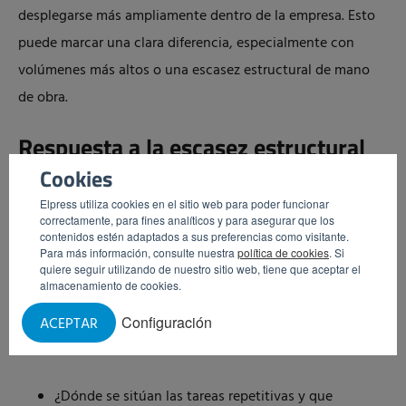
desplegarse más ampliamente dentro de la empresa. Esto
puede marcar una clara diferencia, especialmente con
volúmenes más altos o una escasez estructural de mano
de obra.
Respuesta a la escasez estructural
Cookies
de mano de obra
Elpress utiliza cookies en el sitio web para poder funcionar
La escasez de mano de obra en la industria no es un
correctamente, para fines analíticos y para asegurar que los
contenidos estén adaptados a sus preferencias como visitante.
problema temporal. Por eso, cada vez más empresas
Para más información, consulte nuestra
política de cookies
. Si
estudian cómo preparar sus procesos para el futuro. Un
quiere seguir utilizando de nuestro sitio web, tiene que aceptar el
almacenamiento de cookies.
buen primer paso es analizar críticamente los métodos de
Configuración
ACEPTAR
trabajo actuales. Por ejemplo, planteándose preguntas
como
¿Dónde se sitúan las tareas repetitivas y que