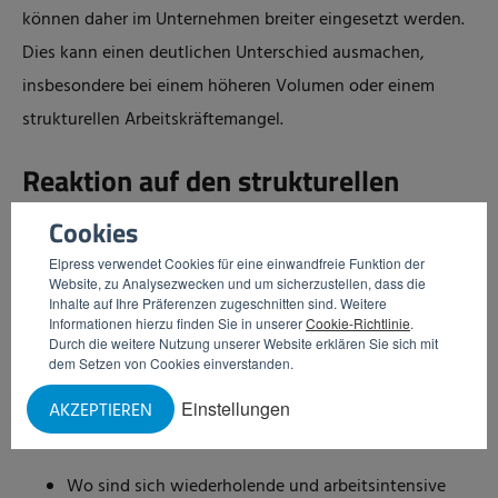
können daher im Unternehmen breiter eingesetzt werden.
Dies kann einen deutlichen Unterschied ausmachen,
insbesondere bei einem höheren Volumen oder einem
strukturellen Arbeitskräftemangel.
Reaktion auf den strukturellen
Arbeitskräftemangel
Cookies
Der Arbeitskräftemangel in der Industrie ist kein
Elpress verwendet Cookies für eine einwandfreie Funktion der
Website, zu Analysezwecken und um sicherzustellen, dass die
vorübergehendes Problem. Deshalb überlegen immer mehr
Inhalte auf Ihre Präferenzen zugeschnitten sind. Weitere
Informationen hierzu finden Sie in unserer
Cookie-Richtlinie
.
Unternehmen, wie sie ihre Prozesse zukunftssicher machen
Durch die weitere Nutzung unserer Website erklären Sie sich mit
können. Ein guter erster Schritt besteht darin, die
dem Setzen von Cookies einverstanden.
derzeitigen Arbeitsmethoden kritisch zu hinterfragen. Zum
Einstellungen
AKZEPTIEREN
Beispiel, indem man sich Fragen stellt wie:
Wo sind sich wiederholende und arbeitsintensive