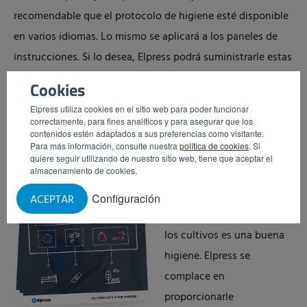
recomendable que el protocolo de higiene esté disponible
en varios idiomas. Lo mismo se aplicará a los paneles de
instrucciones. Si lo desea, Elpress podrá suministrarle estas
placas en varios idiomas junto con una lavadora y/o una
Cookies
compuerta higiénica.
Elpress utiliza cookies en el sitio web para poder funcionar
correctamente, para fines analíticos y para asegurar que los
Kit de
contenidos estén adaptados a sus preferencias como visitante.
Para más información, consulte nuestra
política de cookies
. Si
herramientas de
quiere seguir utilizando de nuestro sitio web, tiene que aceptar el
almacenamiento de cookies.
higiene
Configuración
ACEPTAR
La mejor protección para
los cultivos es una buena
higiene. Elpress se
complace en
proporcionarle