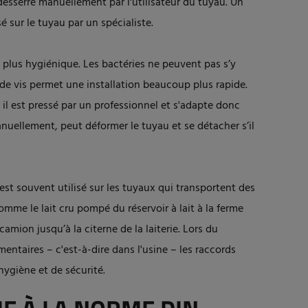
et desserré manuellement par l'utilisateur du tuyau. Un
sé sur le tuyau par un spécialiste.
t plus hygiénique. Les bactéries ne peuvent pas s’y
on de vis permet une installation beaucoup plus rapide.
r il est pressé par un professionnel et s'adapte donc
anuellement, peut déformer le tuyau et se détacher s’il
t est souvent utilisé sur les tuyaux qui transportent des
mme le lait cru pompé du réservoir à lait à la ferme
amion jusqu’à la citerne de la laiterie. Lors du
entaires – c'est-à-dire dans l'usine – les raccords
'hygiène et de sécurité.