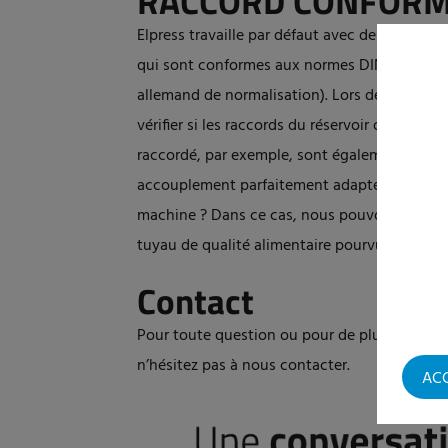
RACCORD CONFORME
Elpress travaille par défaut avec des raccord
qui sont conformes aux normes DIN (DIN sig
allemand de normalisation). Lors de l'achat d'
vérifier si les raccords du réservoir ou de la
raccordé, par exemple, sont également confor
accouplement parfaitement adapté. Vous avez 
machine ? Dans ce cas, nous pouvons le remp
tuyau de qualité alimentaire pourvu d’un aut
Contact
Pour toute question ou pour de plus amples 
n’hésitez pas à nous contacter.
AC