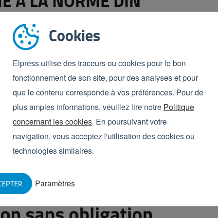
 À LA NORME DIN
s DIN 11851. Il s'agit de raccords couramment employés
Cookies
nifie
Deutsches Institut für Normung
, l’Institut
un tuyau de qualité alimentaire, il est important de
 machine de remplissage auxquels le tuyau doit être
Elpress utilise des traceurs ou cookies pour le bon
mes à cette norme. Cela garantit en effet un
fonctionnement de son site, pour des analyses et pour
un autre raccord sur votre réservoir ou votre
que le contenu corresponde à vos préférences. Pour de
lacer par un raccord DIN 11851 ou vous fournir un
plus amples informations, veuillez lire notre
Politique
re raccord approprié.
concernant les cookies
. En poursuivant votre
navigation, vous acceptez l'utilisation des cookies ou
technologies similaires.
informations concernant nos services ou produits,
Paramètres
CEPTER