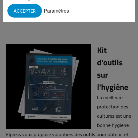
de bacs et de palettes et pour l’entrée hygiénique doit elle
Paramètres
ACCEPTER
aussi être contrôlée régulièrement.
Kit
d'outils
sur
l'hygiène
La meilleure
protection des
cultures est une
bonne hygiène.
Elpress vous propose volontiers des outils pour obtenir et