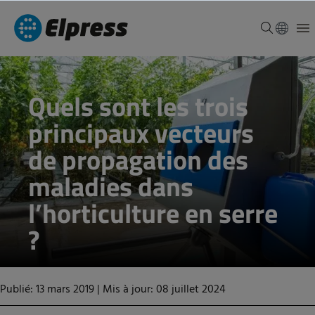
Quels sont les trois
principaux vecteurs
de propagation des
maladies dans
l’horticulture en serre
?
Publié: 13 mars 2019
|
Mis à jour: 08 juillet 2024