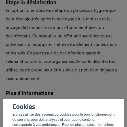
Étape 3: désinfection
En option, une troisième étape du processus hygiénique
peut être ajoutée après le nettoyage à la mousse et le
rinçage de la mousse : un post-traitement avec un
désinfectant. Ce produit a un effet antibactérien et est
pulvérisé sur les appareils et éventuellement sur les murs
et les sols. Ce processus de désinfection garantit
l'élimination des micro-organismes. Selon le désinfectant
utilisé, cette étape peut être suivie ou non d'un rinçage à
l'eau uniquement.
Plus d'informations
Cookies
Elpress utilise des traceurs ou cookies pour le bon fonctionnement
de son site, pour des analyses et pour que le contenu
corresponde à vos préférences. Pour de plus amples informations,