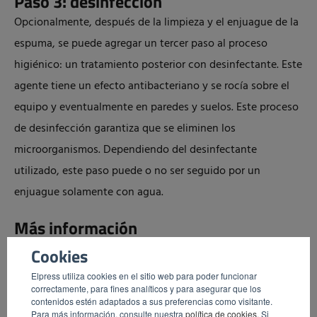
Paso 3: desinfección
Opcionalmente, después de la limpieza y el enjuague de la
espuma, se puede agregar un tercer paso al proceso
higiénico: un tratamiento posterior con desinfectante. Este
agente tiene un efecto antibacteriano y se rocía sobre el
equipo y eventualmente en paredes y suelos. Este proceso
de desinfección garantiza que se eliminen los
microorganismos. Dependiendo del desinfectante
utilizado, este paso puede o no ser seguido por un
enjuague solamente con agua.
Más información
Cookies
Elpress utiliza cookies en el sitio web para poder funcionar
correctamente, para fines analíticos y para asegurar que los
contenidos estén adaptados a sus preferencias como visitante.
Para más información, consulte nuestra
política de cookies
. Si