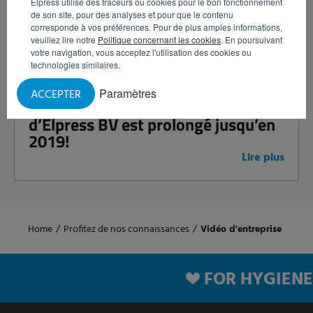
Elpress utilise des traceurs ou cookies pour le bon fonctionnement
totale avec des nouveaux panneaux
de son site, pour des analyses et pour que le contenu
solaires
corresponde à vos préférences. Pour de plus amples informations,
veuillez lire notre
Politique concernant les cookies
. En poursuivant
Lire plus
votre navigation, vous acceptez l'utilisation des cookies ou
technologies similaires.
Paramètres
ACCEPTER
Le certificat HACCP International
d’Elpress BV est prolongé jusqu’en
2019!
Lire plus
Home
/
Profitez de nos connaissances
/
Vidéo d'entreprise
FOR HYGIENE