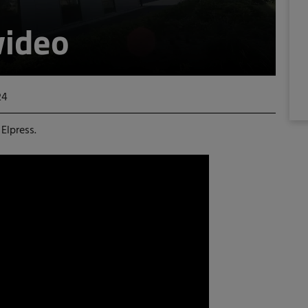
video
24
 Elpress.