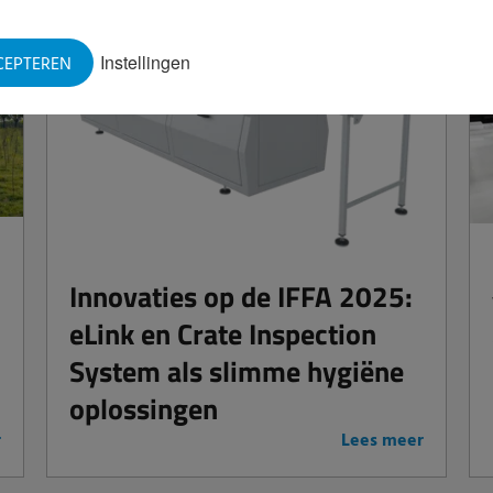
Instellingen
CEPTEREN
Innovaties op de IFFA 2025:
eLink en Crate Inspection
System als slimme hygiëne
oplossingen
r
Lees meer