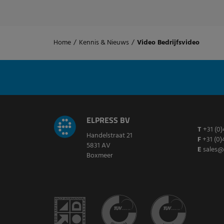
Home
/
Kennis & Nieuws
/
Video Bedrijfsvideo
ELPRESS BV
T
+31 (0)
Handelstraat 21
F
+31 (0)
5831 AV
E
sales@
Boxmeer