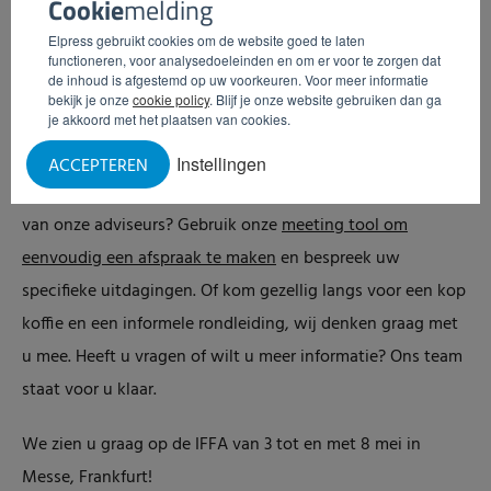
Cookie
melding
en u te adviseren over de implementatie van onze
Elpress gebruikt cookies om de website goed te laten
oplossingen in uw bedrijfsvoering.
functioneren, voor analysedoeleinden en om er voor te zorgen dat
de inhoud is afgestemd op uw voorkeuren. Voor meer informatie
Plan uw persoonlijke
bekijk je onze
cookie policy
. Blijf je onze website gebruiken dan ga
je akkoord met het plaatsen van cookies.
afspraak en kom langs
Instellingen
ACCEPTEREN
Wilt u graag een persoonlijke afspraak inplannen met een
van onze adviseurs? Gebruik onze
meeting tool om
eenvoudig een afspraak te maken
en bespreek uw
specifieke uitdagingen. Of kom gezellig langs voor een kop
koffie en een informele rondleiding, wij denken graag met
u mee. Heeft u vragen of wilt u meer informatie? Ons team
staat voor u klaar.
We zien u graag op de IFFA van 3 tot en met 8 mei in
Messe, Frankfurt!