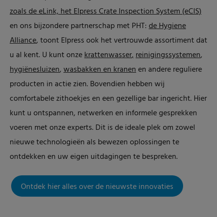
zoals de eLink, het Elpress Crate Inspection System (eCIS)
en ons bijzondere partnerschap met PHT:
de Hygiene
Alliance
, toont Elpress ook het vertrouwde assortiment dat
u al kent. U kunt onze
krattenwasser
,
reinigingssystemen
,
hygiënesluizen
,
wasbakken en kranen
en andere reguliere
producten in actie zien. Bovendien hebben wij
comfortabele zithoekjes en een gezellige bar ingericht. Hier
kunt u ontspannen, netwerken en informele gesprekken
voeren met onze experts. Dit is de ideale plek om zowel
nieuwe technologieën als bewezen oplossingen te
ontdekken en uw eigen uitdagingen te bespreken.
Ontdek hier alles over de nieuwste innovaties