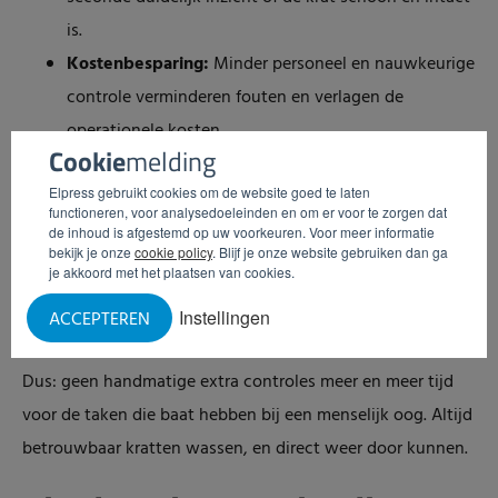
is.
Kostenbesparing:
Minder personeel en nauwkeurige
controle verminderen fouten en verlagen de
operationele kosten.
Cookie
melding
Verbeterde audittrail:
Gedetailleerde
Elpress gebruikt cookies om de website goed te laten
inspectieresultaten helpen u nóg beter voldoen aan
functioneren, voor analysedoeleinden en om er voor te zorgen dat
HACCP- en ISO-normen.
de inhoud is afgestemd op uw voorkeuren. Voor meer informatie
bekijk je onze
cookie policy
. Blijf je onze website gebruiken dan ga
Betrouwbaarheid:
Consistente kwaliteitscontrole
je akkoord met het plaatsen van cookies.
leidt tot hogere klanttevredenheid en minder
Instellingen
ACCEPTEREN
verspilling.
Dus: geen handmatige extra controles meer en meer tijd
voor de taken die baat hebben bij een menselijk oog. Altijd
betrouwbaar kratten wassen, en direct weer door kunnen.