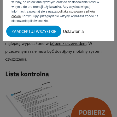
witryny, do celów analitycznych oraz do dostosowania treści w
witrynie do preferencji użytkownika. Aby uzyskać więcej
Opcje czyszczenia
informacji, zapoznaj się z naszą
polityką stosowania plików
cookie
.Kontynuując przeglądanie witryny, wyrażasz zgodę na
Ważne jest, aby odpowiednio konserwować i czyścić
stosowanie plików cookie.
myjkę do skrzynek. Dlatego w pobliżu myjki do skrzynek
Ustawienia
ZAAKCEPTUJ WSZYSTKIE
musi znajdować się satelitarne stanowisko do mycia –
najlepiej wyposażone w
bęben z przewodem
. W
przeciwnym razie musi być dostępny
mobilny system
czyszczenia
.
Lista kontrolna