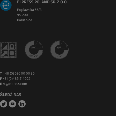
ELPRESS POLAND SP. Z O.O.
Popławska 56/3
95-200
Pabianice
T
+48 (0) 536 00 00 36
F
+31 (0)485 514022
E
rt@elpress.com
ŚLEDŹ NAS