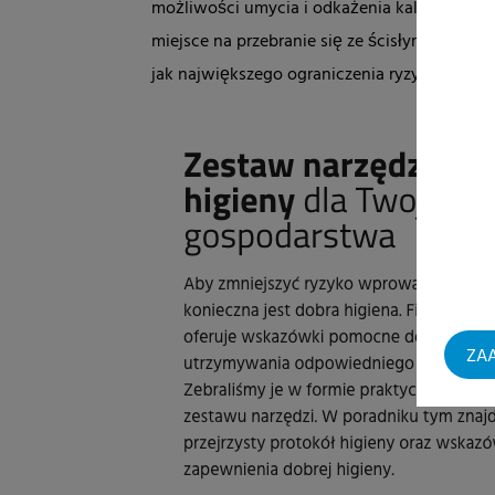
możliwości umycia i odkażenia kaloszy. Opr
miejsce na przebranie się ze ścisłym rozdzia
jak największego ograniczenia ryzyka wnies
ZAA