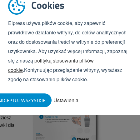
Cookies
ócz tego niezbędne jest właściwie wyposażone
łem między strefą „brudną” a „czystą” w celu możliwie
ienia drobnoustrojów chorobotwórczych.
Elpress używa plików cookie, aby zapewnić
prawidłowe działanie witryny, do celów analitycznych
oraz do dostosowania treści w witrynie do preferencji
użytkownika. Aby uzyskać więcej informacji, zapoznaj
się z naszą
polityką stosowania plików
cookie
.Kontynuując przeglądanie witryny, wyrażasz
zgodę na stosowanie plików cookie.
Ustawienia
KCEPTUJ WSZYSTKIE