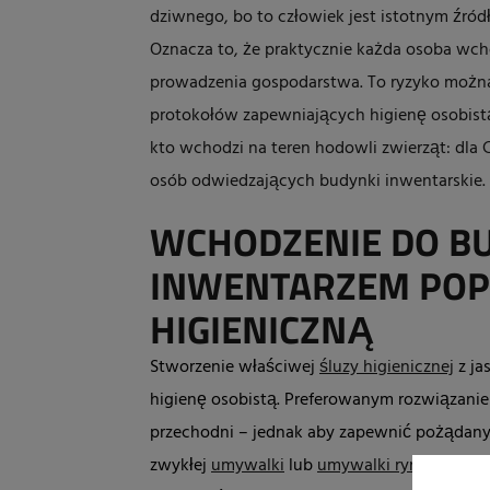
dziwnego, bo to człowiek jest istotnym źr
Oznacza to, że praktycznie każda osoba wch
prowadzenia gospodarstwa. To ryzyko można
protokołów zapewniających higienę osobis
kto wchodzi na teren hodowli zwierząt: dla
osób odwiedzających budynki inwentarskie.
WCHODZENIE DO B
INWENTARZEM POP
HIGIENICZNĄ
Stworzenie właściwej
śluzy higienicznej
z ja
higienę osobistą. Preferowanym rozwiązaniem 
przechodni – jednak aby zapewnić pożądany 
zwykłej
umywalki
lub
umywalki rynnowej
z 