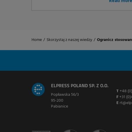
Read mor
Home
/
Skorzystaj z naszej wiedzy
/
Ogranicz stosowan
ELPRESS POLAND SP. Z O.O.
T
+48 (0
Popławska 56/3
F
+31 (0)
95-200
E
rt@elp
Pabianice