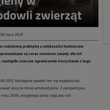
gieny w
odowli zwierząt
08 lipca 2024
ło codzienną praktyką u większości hodowców
wprowadzane są coraz surowsze zasady dla ich
 nastąpiło znaczne ograniczenie korzystania z tego
009-2012. Następnie spadek ten się wypłaszczył,
sować jeszcze mniej antybiotyków. Z perspektywy
roku 2009, przyjętego przez rząd jako rok