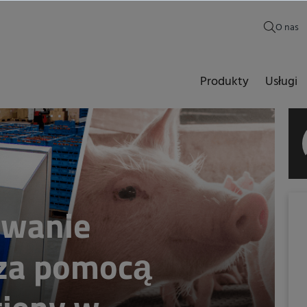
O nas
Produkty
Usługi
owanie
za pomocą