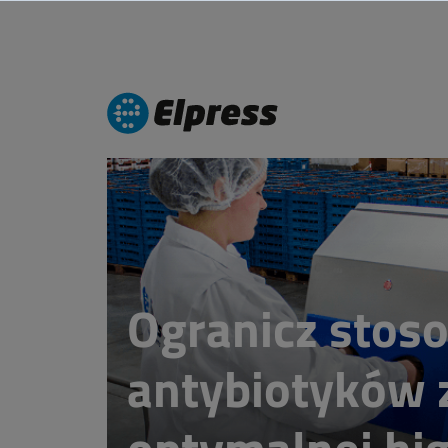
Ogranicz stos
antybiotyków 