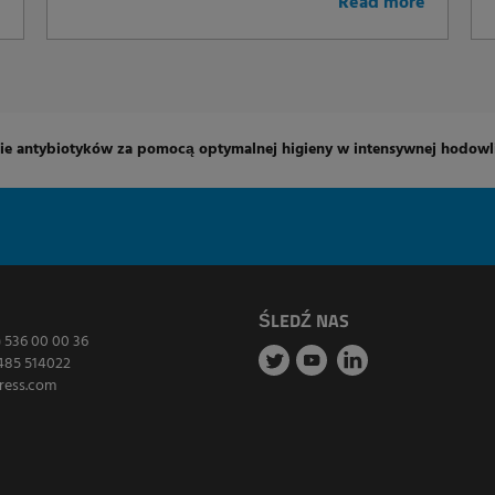
e
Read more
ie antybiotyków za pomocą optymalnej higieny w intensywnej hodowli
ŚLEDŹ NAS
) 536 00 00 36
485 514022
ress.com