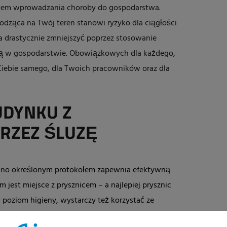
ódłem wprowadzania choroby do gospodarstwa.
odząca na Twój teren stanowi ryzyko dla ciągłości
 drastycznie zmniejszyć poprzez stosowanie
tą w gospodarstwie. Obowiązkowych dla każdego,
 Ciebie samego, dla Twoich pracowników oraz dla
UDYNKU Z
RZEZ ŚLUZĘ
sno określonym protokołem zapewnia efektywną
jest miejsce z prysznicem – a najlepiej prysznic
poziom higieny, wystarczy też korzystać ze
ciepłą wodą,
dozownikiem mydła
i
chemii
oraz