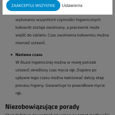
Śluzy higieniczne firmy Elpress są wyposażone w
Ustawienia
ZAAKCEPTUJ WSZYSTKIE
kołowroty lub bramki dostępowe. Dopiero po
wykonaniu wszystkich czynności higienicznych
kołowrót zostaje zwolniony, a pracownik może
wejść do szklarni. Czas zwolnienia kołowrotu można
również ustawić.
Nastawa czasu
W śluzie higienicznej można w miarę potrzeb
ustawić określony czas mycia rąk. Dopiero po
upływie tego czasu można realizować dalszy etap
procesu higieny. Gwarantuje to prawidłowe mycie
rąk.
Niezobowiązujące porady