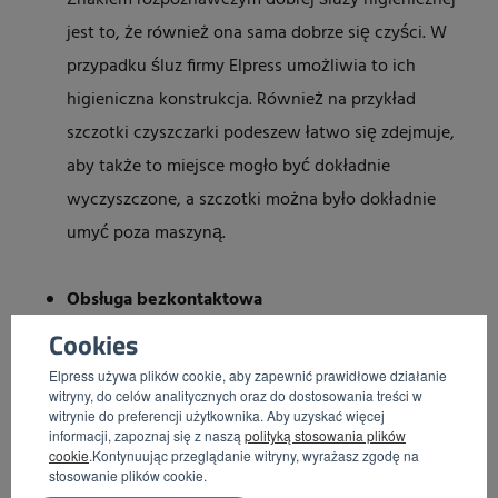
Znakiem rozpoznawczym dobrej śluzy higienicznej
jest to, że również ona sama dobrze się czyści. W
przypadku śluz firmy Elpress umożliwia to ich
higieniczna konstrukcja. Również na przykład
szczotki czyszczarki podeszew łatwo się zdejmuje,
aby także to miejsce mogło być dokładnie
wyczyszczone, a szczotki można było dokładnie
umyć poza maszyną.
Obsługa bezkontaktowa
Za pomocą automatycznej jednostki dozowania
Cookies
mydło jest dozowane lub środek dezynfekcyjny jest
Elpress używa plików cookie, aby zapewnić prawidłowe działanie
witryny, do celów analitycznych oraz do dostosowania treści w
rozpylany na rękach. Jednostki nie trzeba więc
witrynie do preferencji użytkownika. Aby uzyskać więcej
dotykać, co zapobiega ryzyku skażenia.
informacji, zapoznaj się z naszą
polityką stosowania plików
cookie
.Kontynuując przeglądanie witryny, wyrażasz zgodę na
stosowanie plików cookie.
Kontrola dostępu