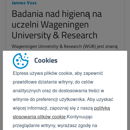
Jannes Voss
Badania nad higieną na
uczelni Wageningen
University & Research
Wageningen University & Research (WUR) jest znaną
na całym świecie i renomowaną placówką
Cookies
badawczą, która zajmuje się żywnością i
środowiskiem naturalnym. Oczywiście prawidłowa
Elpress używa plików cookie, aby zapewnić
higiena odgrywa ważną...
prawidłowe działanie witryny, do celów
Dowiedz się więcej
analitycznych oraz do dostosowania treści w
witrynie do preferencji użytkownika. Aby uzyskać
więcej informacji, zapoznaj się z naszą
polityką
stosowania plików cookie
.Kontynuując
przeglądanie witryny, wyrażasz zgodę na