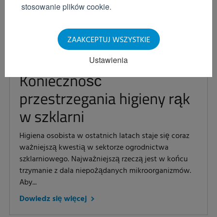
stosowanie plików cookie.
ZAAKCEPTUJ WSZYSTKIE
Ustawienia
Jannes Voss
Konieczność
przestrzegania higieny rąk
w szklarni
Higiena osobista w ostatnich latach staje się coraz
ważniejszą kwestią w sektorze ogrodnictwa
szklarniowego. Najważniejszą rzeczą jest w końcu
trzymanie z dala niepożądanych mikroorganizmów.
Aby...
Dowiedz się więcej