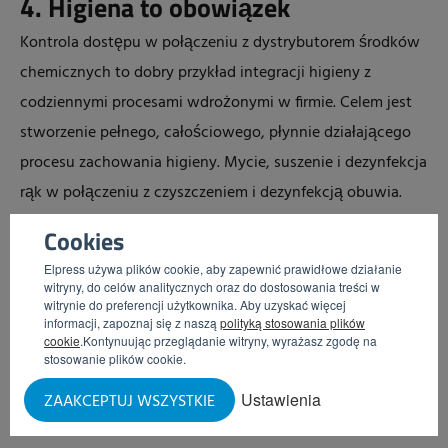
4. Higiena to obowiązek
Kontrola dostępu w połączeniu z dystrybutorem środków
chemicznych to dobry przykład integracji higieny z
codziennymi procesami wdrożonymi w firmie. Celem jest
stworzenie pełnego, całościowego, płynnie działającego
procesu zachowania higieny. Mycie, suszenie i dezynfekcja
rąk w połączeniu z czyszczeniem i dezynfekcją obuwia.
Wprowadzenie śluzy higienicznej do procesu mycia i
Cookies
czyszczenia automatycznie wymusza wykonywanie
Elpress używa plików cookie, aby zapewnić prawidłowe działanie
kroków zachowania higieny. Dzięki bramce kontrolnej
witryny, do celów analitycznych oraz do dostosowania treści w
witrynie do preferencji użytkownika. Aby uzyskać więcej
pracownicy są wpuszczani dalej dopiero po
informacji, zapoznaj się z naszą
polityką stosowania plików
przeprowadzeniu podstawowych kroków mycia i
cookie
.Kontynuując przeglądanie witryny, wyrażasz zgodę na
stosowanie plików cookie.
czyszczenia.
Ustawienia
ZAAKCEPTUJ WSZYSTKIE
Obejrzyj śluzy higieniczne