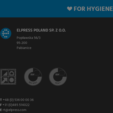
FOR HYGIENE
ELPRESS POLAND SP. Z O.O.
Popławska 56/3
95-200
Pabianice
T
+48 (0) 536 00 00 36
F
+31 (0)485 514022
E
rt@elpress.com