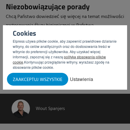
Niezobowiązujące porady
Chcą Państwo dowiedzieć się więcej na temat możliwości
zastosowania śluzy higienicznej w Państwa
Cookies
przedsiębiorstwie upraw szklarniowych? Mogą Państwo
Elpress używa plików cookie, aby zapewnić prawidłowe działanie
skontaktować się z nami, aby uzyskać niezobowiązujące
witryny, do celów analitycznych oraz do dostosowania treści w
porady „szyte na miarę”.
witrynie do preferencji użytkownika. Aby uzyskać więcej
informacji, zapoznaj się z naszą
polityką stosowania plików
cookie
.Kontynuując przeglądanie witryny, wyrażasz zgodę na
stosowanie plików cookie.
Poproś o osobistą poradę
Ustawienia
ZAAKCEPTUJ WSZYSTKIE
Wout Spanjers