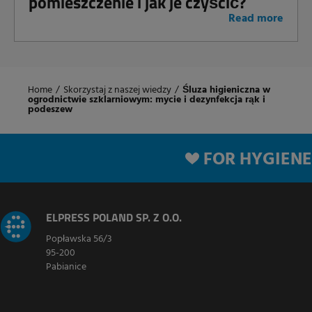
pomieszczenie i jak je czyścić?
Read more
Home
/
Skorzystaj z naszej wiedzy
/
Śluza higieniczna w
ogrodnictwie szklarniowym: mycie i dezynfekcja rąk i
podeszew
FOR HYGIENE
ELPRESS POLAND SP. Z O.O.
Popławska 56/3
95-200
Pabianice