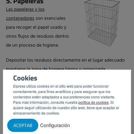
5. Papeleras
Las papeleras y los
contenedores
son esenciales
para recoger el papel usado y
otros flujos de residuos dentro
de un proceso de higiene.
Depositar los residuos directamente en el lugar adecuado
mantiene la zona de higiene limpia y organizada.
Cookies
6. Soportes para
Elpress utiliza cookies en el sitio web para poder funcionar
bolsas de basura
correctamente, para fines analíticos y para asegurar que los
contenidos estén adaptados a sus preferencias como visitante.
Los soportes para bolsas de
Para más información, consulte nuestra
política de cookies
. Si
quiere seguir utilizando de nuestro sitio web, tiene que aceptar el
basura
garantizan que éstas
almacenamiento de cookies.
permanezcan en su sitio de
Configuración
ACEPTAR
forma segura e higiénica.