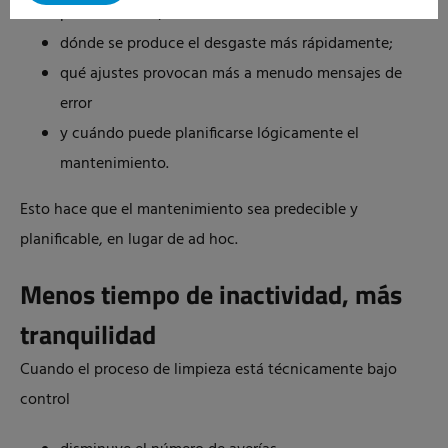
problemáticos;
dónde se produce el desgaste más rápidamente;
qué ajustes provocan más a menudo mensajes de
error
y cuándo puede planificarse lógicamente el
mantenimiento.
Esto hace que el mantenimiento sea predecible y
planificable, en lugar de ad hoc.
Menos tiempo de inactividad, más
tranquilidad
Cuando el proceso de limpieza está técnicamente bajo
control