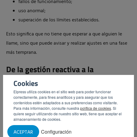
fallos de funcionamiento;
uso anormal;
superación de los límites establecidos.
Esto significa que no tiene que esperar a que alguien le
llame, sino que puede avisar y realizar ajustes en una fase
más temprana.
De la gestión reactiva a la
preventiva
Cookies
La diferencia está en la forma de trabajar: de reaccionar
Elpress utiliza cookies en el sitio web para poder funcionar
correctamente, para fines analíticos y para asegurar que los
ante los incidentes a dirigir por patrones.
contenidos estén adaptados a sus preferencias como visitante.
Para más información, consulte nuestra
política de cookies
. Si
quiere seguir utilizando de nuestro sitio web, tiene que aceptar el
Con los datos, puede ver antes
almacenamiento de cookies.
Configuración
qué puntos de suministro son estructuralmente
ACEPTAR