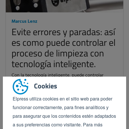
Marcus Lenz
Evite errores y paradas: así
es como puede controlar el
proceso de limpieza con
tecnología inteligente.
Con la tecnología inteligente, puede controlar
activamente el proceso de limpieza y adelantarse a
Cookies
las averías con mayor frecuencia. Por lo tanto, para el
departamento técnico, la limpieza ya no es...
Elpress utiliza cookies en el sitio web para poder
Siga leyendo
funcionar correctamente, para fines analíticos y
para asegurar que los contenidos estén adaptados
a sus preferencias como visitante. Para más