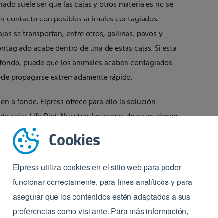
do suele ser que las cajas y otros materiales no se
en contacto con posibles animales contagiados.
as se transportan, entre otros, gallinas, pavos y
ontagiado acabe dentro de una de estas cajas. Si esta
a fondo, puede que los animales acaben contagiados
uede propagarse extremadamente rápido.
en a fondo. Elpress ofrece para ello la solución
de cajas Life Bird
. Nuestras lavadoras de cajas vienen
sa. En las lavadoras de cajas, las cajas pasan por una
Cookies
pal y una zona de enjuague. Todo ello garantiza que
o que podrá luchar también contra cualquier
Elpress utiliza cookies en el sitio web para poder
funcionar correctamente, para fines analíticos y para
asegurar que los contenidos estén adaptados a sus
preferencias como visitante. Para más información,