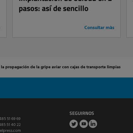
pasos: así de sencillo
s
Consultar màs
 la propagación de la gripe aviar con cajas de transporte limpias
SEGUIRNOS
485 51 69 69
485 51 40 22
elpress.com