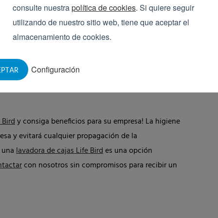
consulte nuestra
política de cookies
. Si quiere seguir
utilizando de nuestro sitio web, tiene que aceptar el
almacenamiento de cookies.
Configuración
EPTAR
 Bird
y consiga beneficios para su empresa! La higiene
a y evitará cualquier propagación de la
i una
lavadora de cajas Life Bird
es una opción
ntactar
con nosotros sin compromisos para recibir un