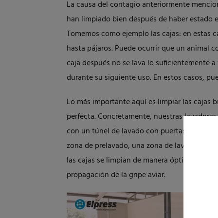
La causa del contagio anteriormente menciona
han limpiado bien después de haber estado 
Tomemos como ejemplo las cajas: en estas caj
hasta pájaros. Puede ocurrir que un animal c
caja después no se lava lo suficientemente 
durante su siguiente uso. En estos casos, p
Lo más importante aquí es limpiar las cajas bi
perfecta. Concretamente, nuestras
lavadoras 
con un túnel de lavado con puertas de maripo
zona de prelavado, una zona de lavado princi
las cajas se limpian de manera óptima, por l
propagación de la gripe aviar.