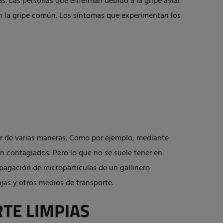
s. Las personas que enferman debido a la gripe aviar
 la gripe común. Los síntomas que experimentan los
ir de varias maneras. Como por ejemplo, mediante
on contagiados. Pero lo que no se suele tener en
opagación de micropartículas de un gallinero
jas y otros medios de transporte.
TE LIMPIAS