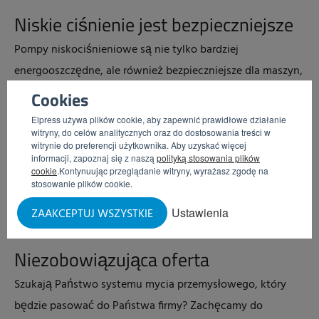
Niskie ciśnienie jest bezpieczniejsze
Pompy niskociśnieniowe są nie tylko bardziej
energooszczędne, ale również bezpieczniejsze dla maszyn,
komputerów i czujników. Jest to ważny parametr, biorąc
Cookies
pod uwagę fakt, iż w dzisiejszych czasach maszyny
Elpress używa plików cookie, aby zapewnić prawidłowe działanie
wykorzystują o wiele więcej technologii, np. szafki
witryny, do celów analitycznych oraz do dostosowania treści w
witrynie do preferencji użytkownika. Aby uzyskać więcej
rozdzielcze i czujniki, a zatem są bardziej podatne na
informacji, zapoznaj się z naszą
polityką stosowania plików
cookie
.Kontynuując przeglądanie witryny, wyrażasz zgodę na
awarie. Inną zaletą niskociśnieniowej pompy odśrodkowej
stosowanie plików cookie.
jest to, że jest ona cichsza w porównaniu z pompami
Ustawienia
ZAAKCEPTUJ WSZYSTKIE
wysokociśnieniowymi.
Niezobowiązująca oferta
Szukają Państwo systemu mycia przemysłowego, który
będzie pasować do Państwa firmy? Zachęcamy do