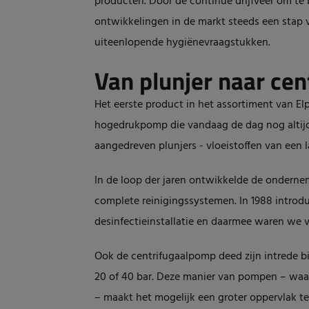
producten. Door de continue drijfveer om te b
ontwikkelingen in de markt steeds een stap v
uiteenlopende hygiënevraagstukken.
Van plunjer naar cen
Het eerste product in het assortiment van El
hogedrukpomp die vandaag de dag nog altijd
aangedreven plunjers - vloeistoffen van een 
In de loop der jaren ontwikkelde de onderne
complete reinigingssystemen. In 1988 introdu
desinfectieinstallatie en daarmee waren we v
Ook de centrifugaalpomp deed zijn intrede bi
20 of 40 bar. Deze manier van pompen – waa
– maakt het mogelijk een groter oppervlak te 