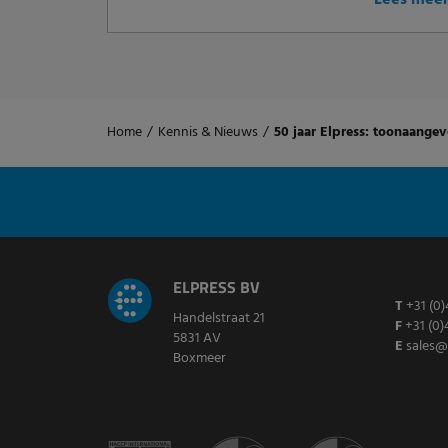
Lees mee
Home
/
Kennis & Nieuws
/
50 jaar Elpress: toonaange
ELPRESS BV
T
+31 (0)
Handelstraat 21
F
+31 (0)
5831 AV
E
sales@
Boxmeer