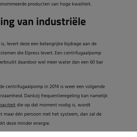
renommeerde producten van hoge kwaliteit.
ng van industriële
s, levert deze een belangrijke bijdrage aan de
stemen die Elpress levert. Een centrifugaalpomp
verbruikt daardoor wel meer water dan een 60 bar
de centrifugaalpomp in 2014 is weer een volgende
rzaamheid. Dankzij frequentieregeling kan namelijk
paciteit
die op dat moment nodig is, wordt
 maar één persoon met het systeem, dan zal de
kt deze minder energie.