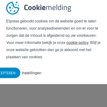
liger
Cookie
melding
ger in gebruik, maar ook veiliger voor machines,
k gegeven gezien het feit dat machines vandaag de dag
Elpress gebruikt cookies om de website goed te laten
n sensoren – bevatten en daardoor kwetsbaarder zijn.
functioneren, voor analysedoeleinden en om er voor te
ugaalpomp is dat deze geluidsarmer is dan een
zorgen dat de inhoud is afgestemd op uw voorkeuren.
Voor meer informatie bekijk je onze
cookie policy
. Blijf je
dvies over een
onze website gebruiken dan ga je akkoord met het
plaatsen van cookies.
p het gebied van industriële reinigingssystemen,
Instellingen
CEPTEREN
dviesgesprek in of vraag direct een offerte aan.