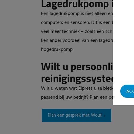
Lagedrukpomp is vei
Een lagedrukpomp is niet alleen energiezuini
computers en sensoren. Dit is een belangrij
veel meer techniek – zoals een schakelkast e
Een ander voordeel van een lagedruk centrif
hogedrukpomp.
Wilt u persoonlijk a
reinigingssysteem?
Wilt u weten wat Elpress u te bieden heeft o
AC
passend bij uw bedrijf? Plan een persoonlijk a
Plan een gesprek met Wout