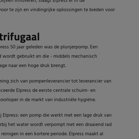
lijven innoveren, slaagt Elpress er in de
oor te zijn en vindingrijke oplossingen te bieden voor
trifugaal
press 50 jaar geleden was de plunjerpomp. Een
 wordt gebruikt en die - middels mechanisch
lage naar een hoge druk brengt.
ming zich van pompenleverancier tot leverancier van
ceerde Elpress de eerste centrale schuim- en
oorloper in de markt van industriële hygiëne.
j Elpress: een pomp die werkt met een lage druk van
rbij het water wordt verpompt met een draaiend rad
reinigen in een kortere periode. Elpress maakt al