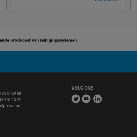
r
Lees meer
vende producent van reinigingssystemen
VOLG ONS
485 51 69 69
485 51 40 22
elpress.com