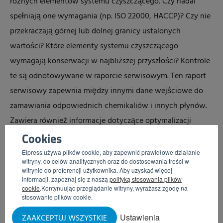
różnych elementów systemu czyszczącego. Czy nadal
spełniają one wymagania (np.
I
SO
2200
0
,
HACCP
)? Czy nie
przekraczają górnej lub dolnej granicy ustalonych
wartości? Które elementy systemu czyszczącego
wymagają konserwacji w najbliższej przyszłości? Kontrole
te są odnotowywane w raporcie serwisowym. Ten raport
serwisowy zapewnia między innymi dane wejściowe do
zamawiania odpowiednich chemikaliów i innych płynów.
Zawiera również informacje dotyczące optymalizacji
infrastruktury w samym obszarze produkcyjnym, linii
Cookies
zasilających (sprężone powietrze i woda) oraz
Elpress używa plików cookie, aby zapewnić prawidłowe działanie
witryny, do celów analitycznych oraz do dostosowania treści w
oszczędnego
wykorzystania wody i środków
witrynie do preferencji użytkownika. Aby uzyskać więcej
czyszczących
.
informacji, zapoznaj się z naszą
polityką stosowania plików
cookie
.Kontynuując przeglądanie witryny, wyrażasz zgodę na
stosowanie plików cookie.
Po skalibrowaniu satelitów systemu czyszczącego ważne
Ustawienia
ZAAKCEPTUJ WSZYSTKIE