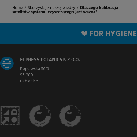
Home
/
Skorzystaj z naszej wiedzy
/
Dlaczego kalibracja
satelitów systemu czyszczącego jest ważna?
FOR HYGIENE
ELPRESS POLAND SP. Z O.O.
Popławska 56/3
95-200
Pabianice