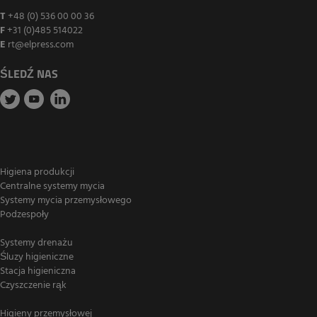
T
+48 (0) 536 00 00 36
F
+31 (0)485 514022
E
rt@elpress.com
ŚLEDŹ NAS
Higiena produkcji
Centralne systemy mycia
Systemy mycia przemysłowego
Podzespoły
Systemy drenażu
Śluzy higieniczne
Stacja higieniczna
Czyszczenie rąk
Higieny przemysłowej