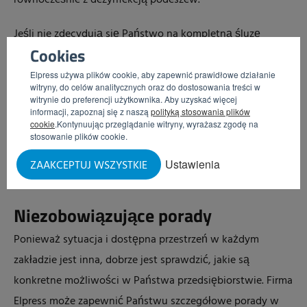
równocześnie z dezynfekcją podeszew.
Jeśli nie zdecydują się Państwo na kompletną śluzę
Cookies
higieniczną SANICARE – na przykład ze względu na jej
koszt, rozsądnym rozwiązaniem jest zastosowanie
Elpress używa plików cookie, aby zapewnić prawidłowe działanie
witryny, do celów analitycznych oraz do dostosowania treści w
ręcznego lub bezkontaktowego dozownika mydła –
witrynie do preferencji użytkownika. Aby uzyskać więcej
informacji, zapoznaj się z naszą
polityką stosowania plików
najlepiej z bramką dostępową – w odległości kilku
cookie
.Kontynuując przeglądanie witryny, wyrażasz zgodę na
metrów od umywalek. Czas potrzebny na przejście od
stosowanie plików cookie.
dozownika mydła do umywalek umożliwia zachowanie
Ustawienia
ZAAKCEPTUJ WSZYSTKIE
odpowiedniego czasu reakcji mydła na rękach.
Niezobowiązujące porady
Ponieważ sytuacja i dostępna przestrzeń w każdym
zakładzie jest inna, dobrze jest sprawdzić, jakie są
konkretne możliwości w Państwa przedsiębiorstwie. Firma
Elpress może zapewnić Państwu szczegółowe porady w