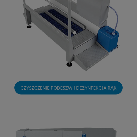
CZYSZCZENIE PODESZW I DEZYNFEKCJA RĄK