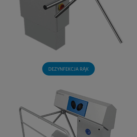
DEZYNFEKCJA RĄK