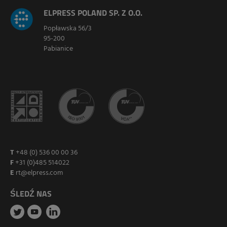
ELPRESS POLAND SP. Z O.O.
Popławska 56/3
95-200
Pabianice
T
+48 (0) 536 00 00 36
F
+31 (0)485 514022
E
rt@elpress.com
ŚLEDŹ NAS