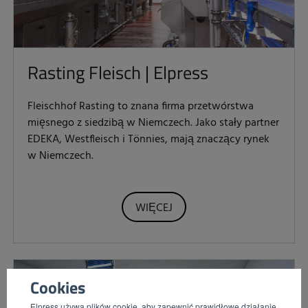
Rasting Fleisch | Elpress
Fleischhof Rasting to znana firma przetwórstwa
mięsnego z siedzibą w Niemczech. Jako stały partner
EDEKA, Westfleisch i Tönnies, mają znaczący rynek
w Niemczech.
WIĘCEJ
Cookies
Elpress używa plików cookie, aby zapewnić prawidłowe działanie