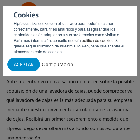
Cookies
Elpress utiliza cookies en el sitio web para poder funcionar
correctamente, para fines analíticos y para asegurar que los
contenidos estén adaptados a sus preferencias como visitante.
Para más información, consulte nuestra
política de cookies
. Si
quiere seguir utilizando de nuestro sitio web, tiene que aceptar el
almacenamiento de cookies.
Configuración
ACEPTAR
Calculadora de la lavadora de cajas
Antes de entrar en conversación con usted sobre la posible
adquisición de una lavadora de cajas, puede comprobar ya
qué lavadora de cajas es la más adecuada para su empresa
mediante nuestra conveniente
calculadora de la lavadora
de cajas
. Recibirá un primer asesoramiento a medida que
Elpress luego desarrollará más a fondo con usted durante
una
orientación
.