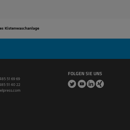
nes Kistenwaschanlage
FOLGEN SIE UNS
485 51 69 69
485 51 40 22
elpress.com