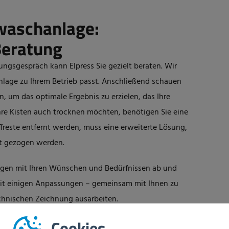
waschanlage:
Beratung
ngsgespräch kann Elpress Sie gezielt beraten. Wir
nlage
zu Ihrem Betrieb passt. Anschließend schauen
, um das optimale Ergebnis zu erzielen, das Ihre
Ihre Kisten auch trocknen möchten, benötigen Sie eine
ffreste entfernt werden, muss eine erweiterte Lösung,
ht gezogen werden.
ngen mit Ihren Wünschen und Bedürfnissen ab und
it einigen Anpassungen – gemeinsam mit Ihnen zu
echnischen Zeichnung ausarbeiten.
waschanlage:
Cookies