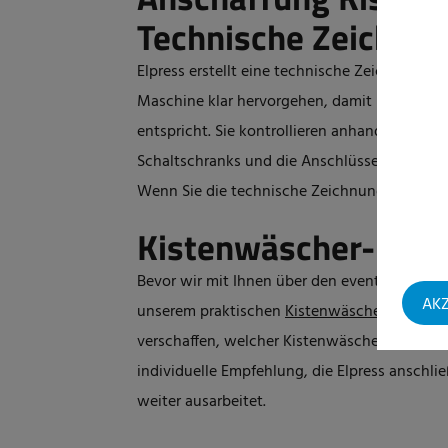
Technische Zeichnun
Elpress erstellt eine technische Zeichnung, a
Maschine klar hervorgehen, damit Sie prüfe
entspricht. Sie kontrollieren anhand dieser 
Schaltschranks und die Anschlüsse für Wasser
Wenn Sie die technische Zeichnung genehmig
Kistenwäscher-Kalk
Bevor wir mit Ihnen über den eventuell Kauf
AKZ
unserem praktischen
Kistenwäscher-Kalkula
verschaffen, welcher Kistenwäscher zu Ihrem
individuelle Empfehlung, die Elpress anschl
weiter ausarbeitet.