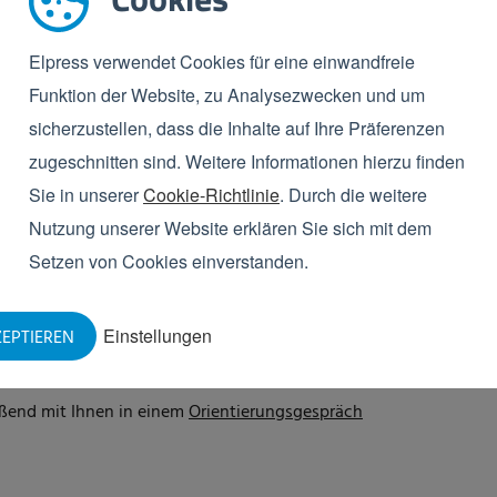
g und Fertigung
Elpress verwendet Cookies für eine einwandfreie
us der alle Spezifikationen und die Ausführung der
Funktion der Website, zu Analysezwecken und um
n können, ob der Kistenwäscher Ihren Wünschen
sicherzustellen, dass die Inhalte auf Ihre Präferenzen
Zeichnung zum Beispiel, ob die Türen des
zugeschnitten sind. Weitere Informationen hierzu finden
 und Strom an der richtigen Stelle vorgesehen sind.
Sie in unserer
Cookie-Richtlinie
. Durch die weitere
t haben, geht Ihr Kistenwäscher in Produktion.
Nutzung unserer Website erklären Sie sich mit dem
ulator
Setzen von Cookies einverstanden.
 eines Kistenwäschers sprechen, können Sie sich mit
Einstellungen
EPTIEREN
tor
auf einfache Weise einen Überblick darüber
 Unternehmen passt. Sie erhalten dann eine erste
ießend mit Ihnen in einem
Orientierungsgespräch