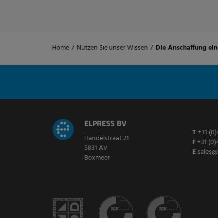
Home
/
Nutzen Sie unser Wissen
/
Die Anschaffung ei
ELPRESS BV
T
+31 (0)
Handelstraat 21
F
+31 (0)
5831 AV
E
sales@
Boxmeer