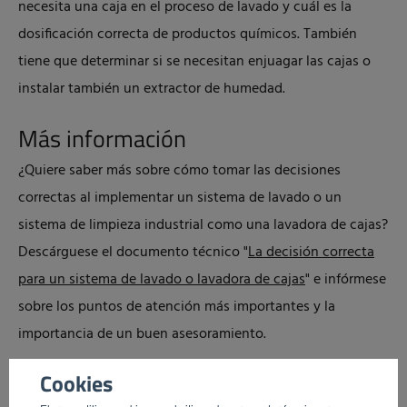
necesita una caja en el proceso de lavado y cuál es la
dosificación correcta de productos químicos. También
tiene que determinar si se necesitan enjuagar las cajas o
instalar también un extractor de humedad.
Más información
¿Quiere saber más sobre cómo tomar las decisiones
correctas al implementar un sistema de lavado o un
sistema de limpieza industrial como una lavadora de cajas?
Descárguese el documento técnico "
La decisión correcta
para un sistema de lavado o lavadora de cajas
" e infórmese
sobre los puntos de atención más importantes y la
importancia de un buen asesoramiento.
Cookies