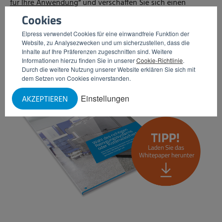
für Ihre Anwendung
“ und verschaffen Sie sich einen
Cookies
Überblick über die wichtigsten bei der Auswahl zu
beachtenden Punkte und die Bedeutung einer guten
Elpress verwendet Cookies für eine einwandfreie Funktion der
Website, zu Analysezwecken und um sicherzustellen, dass die
Beratung.
Inhalte auf Ihre Präferenzen zugeschnitten sind. Weitere
Informationen hierzu finden Sie in unserer
Cookie-Richtlinie
.
Durch die weitere Nutzung unserer Website erklären Sie sich mit
dem Setzen von Cookies einverstanden.
Einstellungen
AKZEPTIEREN