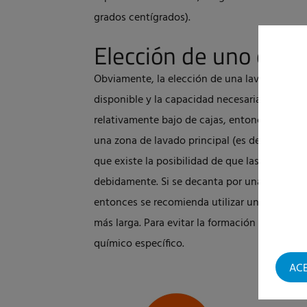
grados centígrados).
Elección de uno o do
Obviamente, la elección de una lavadora de
disponible y la capacidad necesaria. Si el pr
relativamente bajo de cajas, entonces tambi
una zona de lavado principal (es decir, sin p
que existe la posibilidad de que las cajas ne
debidamente. Si se decanta por una lavadora 
entonces se recomienda utilizar una tempera
más larga. Para evitar la formación de espum
químico específico.
AC