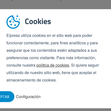
s depósitos
Cookies
 uno o dos depósitos depende del presupuesto
Elpress utiliza cookies en el sitio web para poder
esupuesto es limitado o sólo hay que lavar un número
funcionar correctamente, para fines analíticos y para
én se puede optar por una lavadora de cajas con sólo
asegurar que los contenidos estén adaptados a sus
relavado). Como usuario, tiene que tener en cuenta de
preferencias como visitante. Para más información,
cesiten un segundo lavado para limpiarlas
consulte nuestra
política de cookies
. Si quiere seguir
de un solo depósito (lavado sin zona de prelavado),
utilizando de nuestro sitio web, tiene que aceptar el
tura de lavado más elevada y una duración de lavado
almacenamiento de cookies.
a proteínica, es muy importante utilizar un producto
Configuración
EPTAR