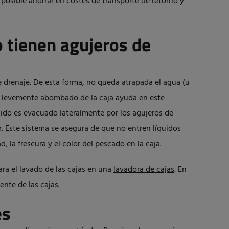
posible ahorrar en costes de transporte de retorno y
 tienen agujeros de
 drenaje. De esta forma, no queda atrapada el agua (u
do levemente abombado de la caja ayuda en este
quido es evacuado lateralmente por los agujeros de
or. Este sistema se asegura de que no entren líquidos
ad, la frescura y el color del pescado en la caja.
ara el lavado de las cajas en una
lavadora de cajas
. En
nte de las cajas.
es