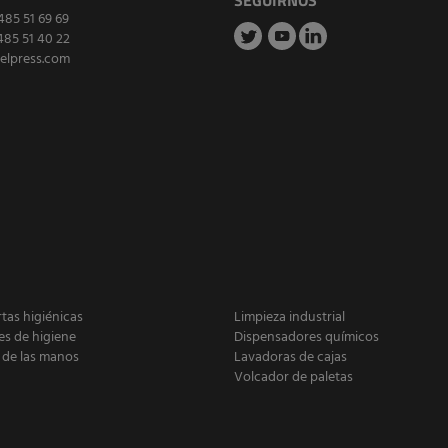
SEGUIRNOS
485 51 69 69
485 51 40 22
elpress.com
as higiénicas
Limpieza industrial
es de higiene
Dispensadores químicos
 de las manos
Lavadoras de cajas
Volcador de paletas