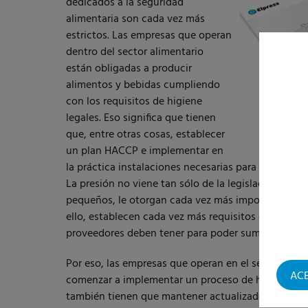
dedicados a la seguridad
alimentaria son cada vez más
estrictos. Las empresas que operan
dentro del sector alimentario
están obligadas a producir
alimentos y bebidas cumpliendo
con los
requisitos de higiene
legales. Eso significa que tienen
que, entre otras cosas, establecer
un plan HACCP e implementar en
la práctica instalaciones necesarias para estar a la a
La presión no viene tan sólo de la legislación; tam
pequeños, le otorgan cada vez más importancia a la
ello, establecen cada vez más requisitos con respec
proveedores deben tener para poder suministrar pr
Por eso, las empresas que operan en el sector alim
AC
comenzar a implementar un proceso de higiene se
también tienen que mantener actualizado. En este