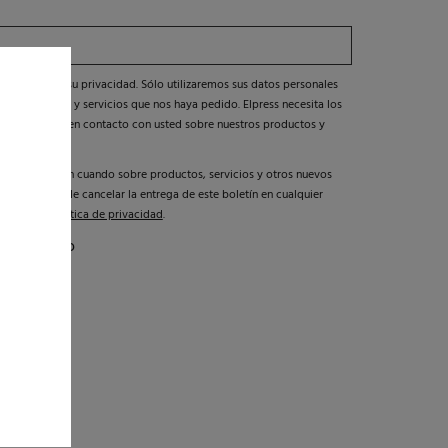
er y respetar su privacidad. Sólo utilizaremos sus datos personales
los productos y servicios que nos haya pedido. Elpress necesita los
para ponernos en contacto con usted sobre nuestros productos y
mado de vez en cuando sobre productos, servicios y otros nuevos
ormativo. Puede cancelar la entrega de este boletín en cualquier
te nuestra
política de privacidad
.
 informativo
ivacidad
*