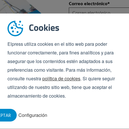
Correo electrónico
*
Cookies
Elpress hace todo lo posible para proteg
para gestionar su cuenta y para entregar 
datos personales que nos ha facilitado 
servicios.
Elpress utiliza cookies en el sitio web para poder
Nos gustaría, también, mantenerle infor
funcionar correctamente, para fines analíticos y para
desarrollos mediante nuestro boletín inf
asegurar que los contenidos estén adaptados a sus
momento. Para más información, consul
ltura.
preferencias como visitante. Para más información,
Sí, quiero recibir el boletín
bién los minoristas, grandes y
consulte nuestra
política de cookies
. Si quiere seguir
Sí, acepto la
política de pr
 seguridad alimentaria y, por
utilizando de nuestro sitio web, tiene que aceptar el
to a los certificados que los
almacenamiento de cookies.
oductos.
entario se ven obligadas a
Configuración
EPTAR
guro para alimentos que
 libro blanco, indagaremos más