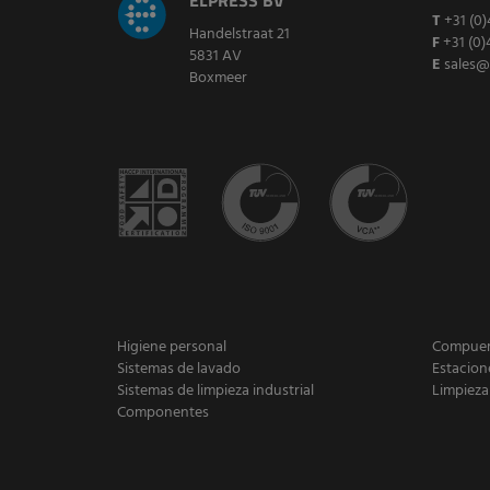
ELPRESS BV
T
+31 (0)
Handelstraat 21
F
+31 (0)
5831 AV
E
sales@
Boxmeer
Higiene personal
Compuert
Sistemas de lavado
Estacion
Sistemas de limpieza industrial
Limpieza
Componentes