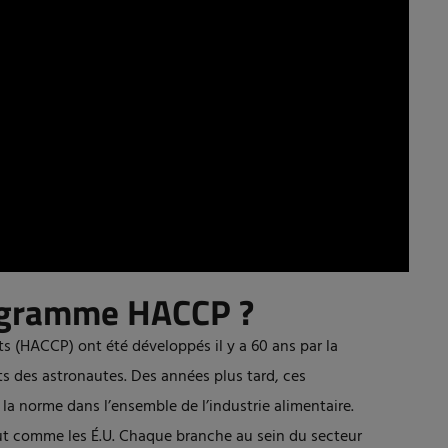
rogramme HACCP ?
ts (HACCP) ont été développés il y a 60 ans par la
nts des astronautes. Des années plus tard, ces
r la norme dans l’ensemble de l’industrie alimentaire.
ut comme les É.U. Chaque branche au sein du secteur