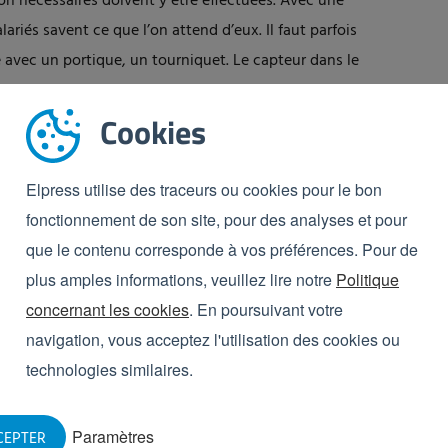
on nécessaires doivent y être effectuées. Avec une
ariés savent ce que l’on attend d’eux. Il faut parfois
 avec un portique, un tourniquet. Le capteur dans le
é a été effectué dans l’entrée hygiénique. Dans
ement.
Cookies
 faut bien considérer les flux de salariés. Comment les
Elpress utilise des traceurs ou cookies pour le bon
pes peuvent-elles aller et venir en même temps ? Quels
fonctionnement de son site, pour des analyses et pour
eau d’hygiène souhaité ? Elpress regarde avec vous les
que le contenu corresponde à vos préférences. Pour de
leure solution.
plus amples informations, veuillez lire notre
Politique
tions sur l’hygiène
concernant les cookies
. En poursuivant votre
navigation, vous acceptez l'utilisation des cookies ou
ntrées hygiéniques ?
technologies similaires.
Paramètres
CEPTER