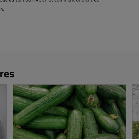
e joue au sein du HACCP et comment une entrée
n.
res