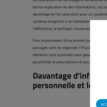
Les opérations de nettoyage et de désinfecti
bonne explication et des informations, vos sal
davantage et l’on opte alors pour un système
système enregistre si un traitement détermin
l’affirmative, le portique s’ouvre automatiqu
Pour le placement d’une entrée hygiénique, il
passages sont-ils organisés ? Plusieurs équi
éléments sont essentiels pour garantir le niv
possibilités et prescriptions et assure la meil
Davantage d'informa
personnelle et les e
AC