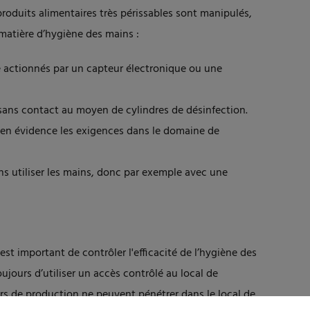
roduits alimentaires très périssables sont manipulés,
matière d’hygiène des mains :
e actionnés par un capteur électronique ou une
sans contact au moyen de cylindres de désinfection.
en évidence les exigences dans le domaine de
ns utiliser les mains, donc par exemple avec une
l est important de contrôler l'efficacité de l’hygiène des
jours d’utiliser un accès contrôlé au local de
urs de production ne peuvent pénétrer dans le local de