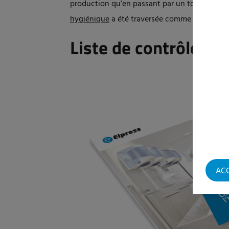
production qu’en passant par un tourniquet.
hygiénique
a été traversée comme il convient
Liste de contrôle po
AC