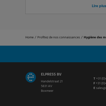
Lire plu
Home
/
Profitez de nos connaissances
/
Hygiène des ma
ELPRESS BV
T
+31 (0)
Handelstraat 21
F
+31 (0)
5831 AV
E
sales@
Boxmeer