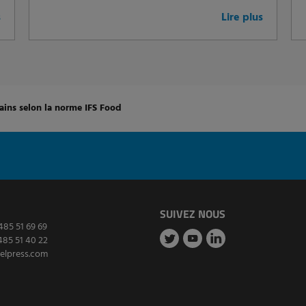
s
Lire plus
ins selon la norme IFS Food
SUIVEZ NOUS
485 51 69 69
485 51 40 22
elpress.com