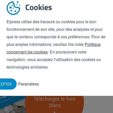
 Ce portique d'accès ne s’ouvre que lorsque
l’entrée
Cookies
 et que l'hygiène personnelle peut donc être garantie.
ur l'hygiène personnelle
Elpress utilise des traceurs ou cookies pour le bon
fonctionnement de son site, pour des analyses et pour
que le contenu corresponde à vos préférences. Pour de
plus amples informations, veuillez lire notre
Politique
concernant les cookies
. En poursuivant votre
navigation, vous acceptez l'utilisation des cookies ou
technologies similaires.
Paramètres
CEPTER