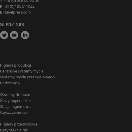
T
+48 (0) 536 00 00 36
F
+31 (0)485 514022
E
rt@elpress.com
ŚLEDŹ NAS
Higiena produkcji
Centralne systemy mycia
Systemy mycia przemysłowego
Podzespoły
Systemy drenażu
Śluzy higieniczne
Stacja higieniczna
Czyszczenie rąk
Higieny przemysłowej
Dezynfekcja rąk