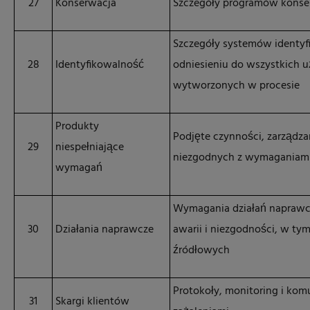
27
Konserwacja
Szczegóły programów konserw
Szczegóły systemów identy
28
Identyfikowalność
odniesieniu do wszystkich 
wytworzonych w procesie
Produkty
Podjęte czynności, zarządza
29
niespełniające
niezgodnych z wymaganiam
wymagań
Wymagania działań naprawcz
30
Działania naprawcze
awarii i niezgodności, w tym 
źródłowych
Protokoły, monitoring i kom
31
Skargi klientów