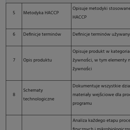
Opisuje metodyki stosowan
5
Metodyka HACCP
HACCP
6
Definicje terminów
Definicje terminów używan
Opisuje produkt w kategori
7
Opis produktu
żywności, w tym elementy n
żywności
Dokumentuje wszystkie dział
Schematy
8
materiały wejściowe dla pr
technologiczne
programu
Analiza każdego etapu proc
fizycznych i mikrobiologicz