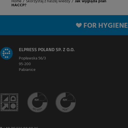
Home
/
Skorzystaj z naszej wiedzy
/
Jak wygląda plan
HACCP?
FOR HYGIENE
ELPRESS POLAND SP. Z O.O.
Popławska 56/3
95-200
Pabianice