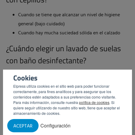
Cuando se tiene que alcanzar un nivel de higiene
general (bajo cuidado)
Cuando hay mucha suciedad sólida en el calzado
¿Cuándo elegir un lavado de suelas
con baño desinfectante?
Como control de acceso para una zona de alto
Cookies
cuidado
Elpress utiliza cookies en el sitio web para poder funcionar
correctamente, para fines analíticos y para asegurar que los
Como medida higiénica adicional después del lavado
contenidos estén adaptados a sus preferencias como visitante.
mediante cepillos de las suelas
Para más información, consulte nuestra
política de cookies
. Si
quiere seguir utilizando de nuestro sitio web, tiene que aceptar el
almacenamiento de cookies.
Herramienta de asesoramiento
Configuración
ACEPTAR
¿Quiere saber cuál de los modelos de compuertas