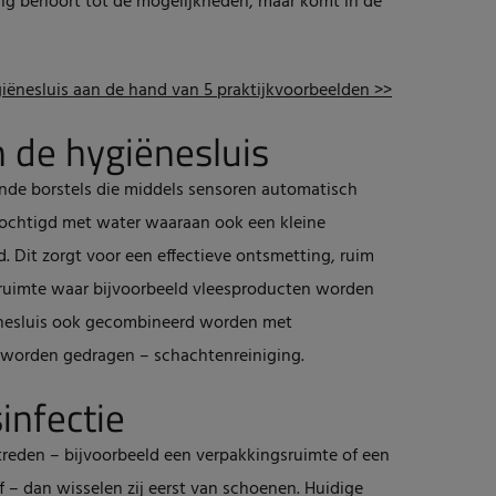
ing behoort tot de mogelijkheden, maar komt in de
giënesluis aan de hand van 5 praktijkvoorbeelden >>
n de hygiënesluis
ende borstels die middels sensoren automatisch
ochtigd met water waaraan ook een kleine
. Dit zorgt voor een effectieve ontsmetting, ruim
ruimte waar bijvoorbeeld vleesproducten worden
nesluis ook gecombineerd worden met
n worden gedragen – schachtenreiniging.
infectie
reden – bijvoorbeeld een verpakkingsruimte of een
 – dan wisselen zij eerst van schoenen. Huidige