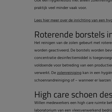
Ook een hygiënesluis met alleen zolenreinig
praktijk veel minder vaak voor.
Lees hier meer over de inrichting van een hy
Roterende borstels i
Het reinigen van de zolen gebeurt met roter
worden geactiveerd. De borstels worden bev
concentratie desinfectiemiddel is toegevoegd
voldoende voor betreding van een productie
verwerkt. De
zolenreiniging
kan in een hygië
schoenrandreiniging of – wanneer er laarze
High care schoen des
Willen medewerkers een high care ruimte bet
laboratorium van een vleesverwerkend bedrijf