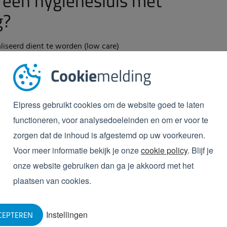
 een hygiënesluis met
g?
iseerd dient te worden (low care)
ling van het schoeisel
Cookie
melding
 een hygiënesluis met
Elpress gebruikt cookies om de website goed te laten
functioneren, voor analysedoeleinden en om er voor te
 high care ruimte
zorgen dat de inhoud is afgestemd op uw voorkeuren.
tel reinigen van de zolen
Voor meer informatie bekijk je onze
cookie policy
. Blijf je
onze website gebruiken dan ga je akkoord met het
plaatsen van cookies.
 past bij uw bedrijf? Vul dan de
Hygiëne Selector
in.
giëne Selector in. U krijgt vervolgens direct een
Instellingen
CEPTEREN
luis voor uw bedrijf.