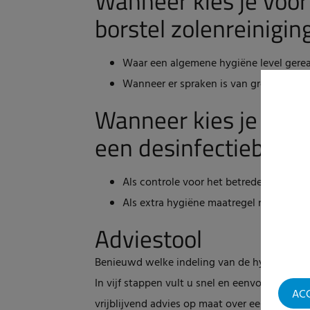
Wanneer kies je voor
borstel zolenreinigin
Waar een algemene hygiëne level gereal
Wanneer er spraken is van grove vervui
Wanneer kies je voor
een desinfectiebad?
Als controle voor het betreden van een
Als extra hygiëne maatregel na het bors
Adviestool
Benieuwd welke indeling van de hygiënesluis
In vijf stappen vult u snel en eenvoudig de Hy
AC
vrijblijvend advies op maat over een hygiënes