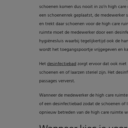
schoenen komen dus nooit in zo’n high care 
een schoenenrek geplaatst, de medewerker st
en trekt daar schoenen voor de high care rui
ruimte moet de medewerker door een desinfec
hygiënesluis waarbij tegelijkertijd ook de h
wordt het toegangspoortje vrijgegeven en k
Het
desinfectiebad
zorgt ervoor dat ook niet
schoenen en of laarzen steriel zijn. Het desi
passages ververst.
Wanneer de medewerker de high care ruimte 
of een desinfectiebad zodat de schoenen of l
opnieuw betreden van de high care ruimte we