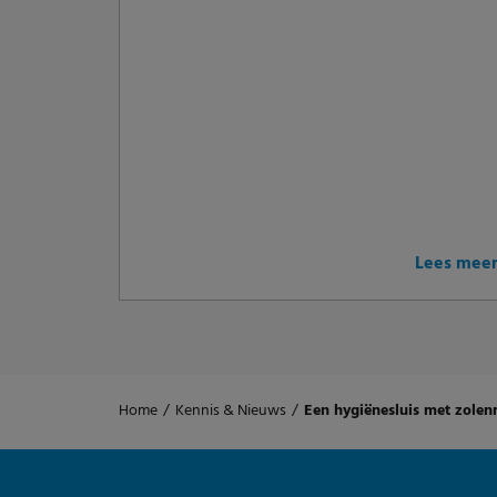
Lees mee
Home
/
Kennis & Nieuws
/
Een hygiënesluis met zolenr