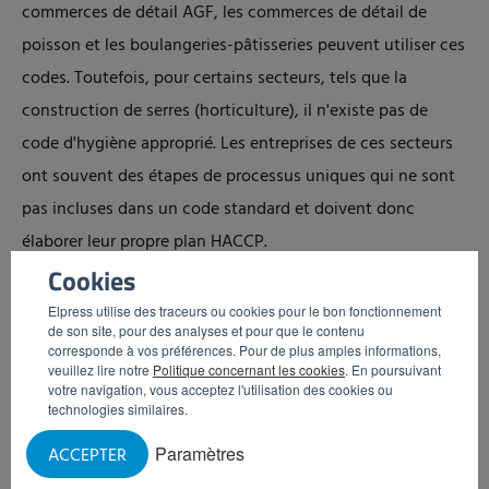
commerces de détail AGF, les commerces de détail de
poisson et les boulangeries-pâtisseries peuvent utiliser ces
codes. Toutefois, pour certains secteurs, tels que la
construction de serres (horticulture), il n'existe pas de
code d'hygiène approprié. Les entreprises de ces secteurs
ont souvent des étapes de processus uniques qui ne sont
pas incluses dans un code standard et doivent donc
élaborer leur propre plan HACCP.
Cookies
Plus d'informations sur la sécurité
Elpress utilise des traceurs ou cookies pour le bon fonctionnement
de son site, pour des analyses et pour que le contenu
alimentaire
corresponde à vos préférences. Pour de plus amples informations,
veuillez lire notre
Politique concernant les cookies
. En poursuivant
votre navigation, vous acceptez l'utilisation des cookies ou
technologies similaires.
Paramètres
ACCEPTER