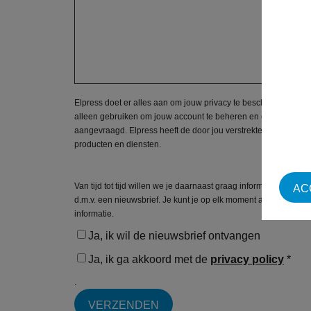
Elpress doet er alles aan om jouw privacy te beschermen en te
alleen gebruiken om jouw account te beheren en om de producten
aangevraagd. Elpress heeft de door jou verstrekte contactgeg
producten en diensten.
Van tijd tot tijd willen we je daarnaast graag informeren over
AC
d.m.v. een nieuwsbrief. Je kunt je op elk moment afmelden voo
informatie.
Ja, ik wil de nieuwsbrief ontvangen
Ja, ik ga akkoord met de
privacy policy
*
.