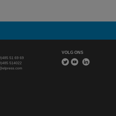
VOLG ONS
0)485 51 69 69
0)485 514022
@elpress.com