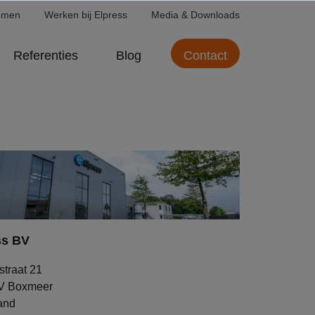
emen
Werken bij Elpress
Media & Downloads
Referenties
Blog
Contact
ss BV
traat 21
V Boxmeer
and