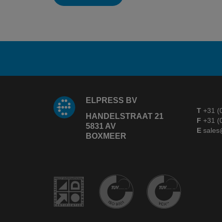
ELPRESS BV
T
+31 (
HANDELSTRAAT 21
F
+31 (
5831 AV
E
sales
BOXMEER