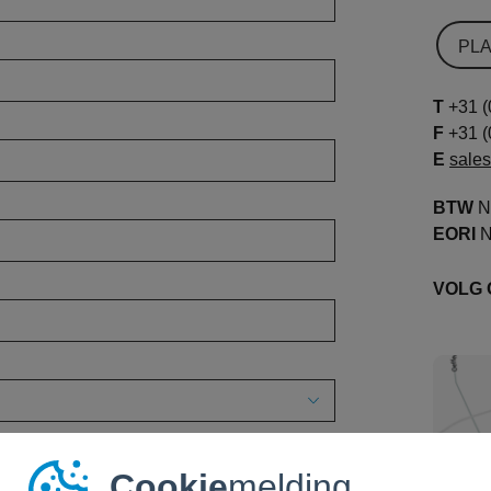
PL
T
+31 (
F
+31 (
E
sale
BTW
N
EORI
N
VOLG
Cookie
melding