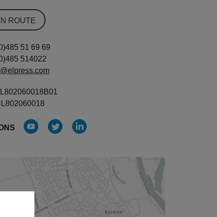
AN ROUTE
0)485 51 69 69
0)485 514022
s@elpress.com
L802060018B01
L802060018
 ONS