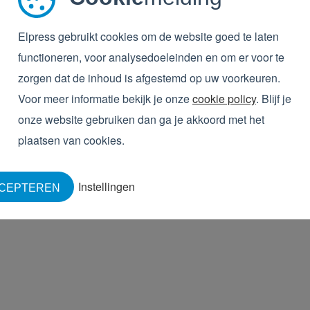
Elpress gebruikt cookies om de website goed te laten
functioneren, voor analysedoeleinden en om er voor te
zorgen dat de inhoud is afgestemd op uw voorkeuren.
Voor meer informatie bekijk je onze
cookie policy
. Blijf je
 respecteren. Wij zullen jouw persoonlijke gegevens
onze website gebruiken dan ga je akkoord met het
 en services te leveren die jij bij ons hebt
evens nodig om contact met je op te nemen over onze
plaatsen van cookies.
Instellingen
 producten, diensten en andere nieuwe ontwikkelingen
CEPTEREN
r deze berichten. Bekijk onze
privacy policy
voor meer