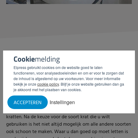
Cookie
melding
INDUSTRIE WASMACHINE:
Elpress gebruikt cookies om de website goed te laten
functioneren, voor analysedoeleinden en om er voor te zorgen dat
VERSCHILLENDE
SOORTEN
de inhoud is afgestemd op uw voorkeuren. Voor meer informatie
bekijk je onze
cookie policy
. Blijf je onze website gebruiken dan ga
KRATTEN
je akkoord met het plaatsen van cookies.
Instellingen
ACCEPTEREN
De wasmachines zijn geschikt voor verschillende soorten
kratten. Na de keuze voor de soort krat die u wilt
gebruiken is het niet altijd mogelijk om alle andere soorten
ook schoon te maken. Waar u dan goed op moet letten is