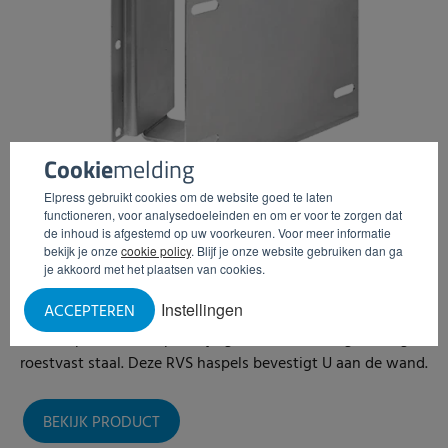
Cookie
melding
Elpress gebruikt cookies om de website goed te laten
functioneren, voor analysedoeleinden en om er voor te zorgen dat
de inhoud is afgestemd op uw voorkeuren. Voor meer informatie
bekijk je onze
cookie policy
. Blijf je onze website gebruiken dan ga
RVS haspel toebehoren
je akkoord met het plaatsen van cookies.
Instellingen
ACCEPTEREN
Te krijgen in verschillende uitvoeringen voor verschillende
RVS haspels. Alle haspels zijn gemaakt van hoogwaardig
roestvast staal. Deze RVS haspels bevestigt U aan de wand.
BEKIJK PRODUCT