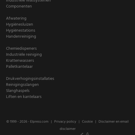
Industriële Wassystemen
Componenten
Afwatering
Hygiënesluizen
Hygiënestations
Handenreiniging
Chemiedispeners
Industriële reiniging
Krattenwassers
Palletkantelaar
Drukverhogingsinstallaties
Reinigingsslangen
Slanghaspels
Liften en kantelaars
© 1999 - 2026 -
Elpress.com
Privacy policy
Cookie
Disclaimer en email
disclaimer