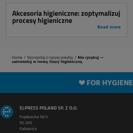
Akcesoria higieniczne: zoptymalizuj
procesy higieniczne
Read more
Home
/
Skorzystaj z naszej wiedzy
/
Nie ryzykuj —
zainwestuj w nową śluzę higieniczną
FOR HYGIENE
ELPRESS POLAND SP. Z O.O.
Popławska 56/3
95-200
Pabianice