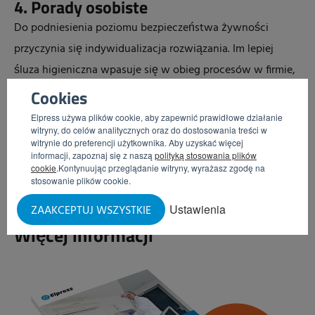
4. Porady osobiste
Do podniesienia poziomu bezpieczeństwa żywności
przyczynia się indywidualizacja rozwiązania. Im lepiej
śluza higieniczna wpasuje się w obieg procesów w firmie,
tym większa szansa, że pracownicy będą z niej
Cookies
prawidłowo korzystali. Eksperci wiedzą, co należy zrobić,
Elpress używa plików cookie, aby zapewnić prawidłowe działanie
witryny, do celów analitycznych oraz do dostosowania treści w
aby dostosować rozwiązania do danego klienta.
witrynie do preferencji użytkownika. Aby uzyskać więcej
Dysponujemy również działem pomocy technicznej, który
informacji, zapoznaj się z naszą
polityką stosowania plików
cookie
.Kontynuując przeglądanie witryny, wyrażasz zgodę na
chętnie udzieli odpowiedzi na wszelkie dotyczące tego
stosowanie plików cookie.
tematu pytania.
Ustawienia
ZAAKCEPTUJ WSZYSTKIE
Więcej informacji