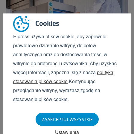
Cookies
Elpress używa plików cookie, aby zapewnić
prawidłowe działanie witryny, do celów
analitycznych oraz do dostosowania treści w
Maarten de Geus
witrynie do preferencji użytkownika. Aby uzyskać
Kontrola wizualna skrzynek
więcej informacji, zapoznaj się z naszą
polityką
stosowania plików cookie
.Kontynuując
Pracownicy branży spożywczej doskonale wiedzą,
dlaczego zachowywanie najwyższego poziomu
przeglądanie witryny, wyrażasz zgodę na
higieny ma krytyczne znaczenie dla produkcji. Liczy
stosowanie plików cookie.
się nie tylko higiena osobista – nieskazitelnie
czyste...
ZAAKCEPTUJ WSZYSTKIE
Dowiedz się więcej
Ustawienia