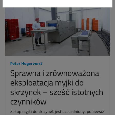
Peter Hogervorst
Sprawna i zrównoważona
eksploatacja myjki do
skrzynek – sześć istotnych
czynników
Zakup myjki do skrzynek jest uzasadniony, ponieważ