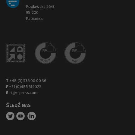
Popławska 56/3
95-200
Pabianice
T
+48 (0) 536 00 00 36
F
+31 (0)485 514022
E
rt@elpress.com
ŚLEDŹ NAS