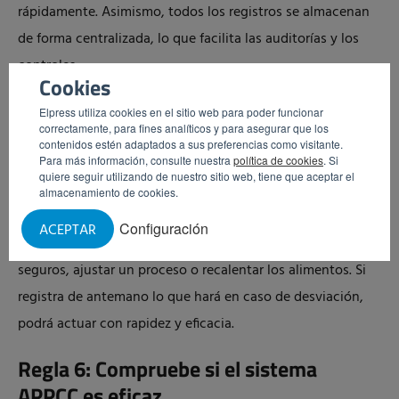
rápidamente. Asimismo, todos los registros se almacenan
de forma centralizada, lo que facilita las auditorías y los
controles.
Cookies
Regla 5: Determine los pasos de
Elpress utiliza cookies en el sitio web para poder funcionar
correctamente, para fines analíticos y para asegurar que los
seguimiento por PCC si es inminente un
contenidos estén adaptados a sus preferencias como visitante.
rebasamiento
Para más información, consulte nuestra
política de cookies
. Si
quiere seguir utilizando de nuestro sitio web, tiene que aceptar el
Si se supera un límite crítico, debe tomar medidas
almacenamiento de cookies.
inmediatas. Éstas se denominan acciones correctivas.
Configuración
ACEPTAR
Piense, por ejemplo, en tirar los productos que ya no sean
seguros, ajustar un proceso o recalentar los alimentos. Si
registra de antemano lo que hará en caso de desviación,
podrá actuar con rapidez y eficacia.
Regla 6: Compruebe si el sistema
APPCC es eficaz