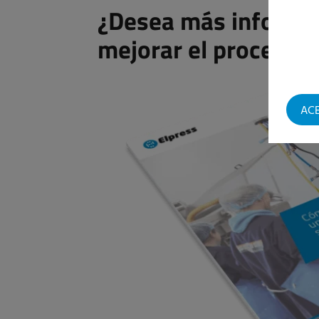
¿Desea más informa
mejorar el proceso d
AC