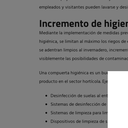
empleados y visitantes pueden lavarse y desin
Incremento de higien
Mediante la implementación de medidas prev
higiénica, se limitan al máximo los riegos de
se adentran limpios al invernadero, incremen
visiblemente las posibilidades de contaminac
Una compuerta higiénica es un buen ejemplo 
producto en el sector hortícola. Ejemplos adi
Desinfección de suelas al entrar y salir
Sistemas de desinfección de manos con
Sistemas de limpieza para limpiar a fo
Dispositivos de limpieza de suelos y de