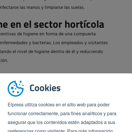
fectarse las manos y limpiarse las suelas.
e en el sector hortícola
entivas de higiene en forma de una compuerta
 enfermedades y bacterias. Los empleados y visitantes
tando el nivel de higiene dentro de él y reduciendo
ión.
de un dispositivo que asegura la seguridad del
Cookies
cionales varios:
 de invernaderos
Elpress utiliza cookies en el sitio web para poder
 controles de acceso supervisados
funcionar correctamente, para fines analíticos y para
ndo portadores de carga importados
asegurar que los contenidos estén adaptados a sus
sinfección
preferencias como visitante. Para más información,