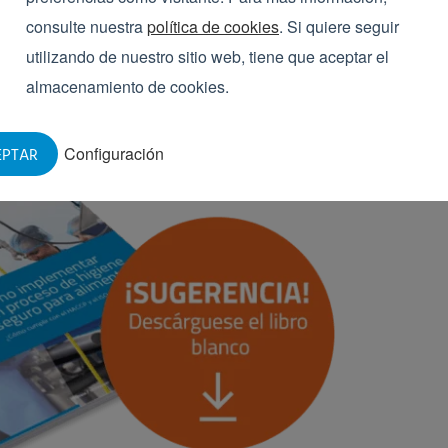
ción sobre cómo
consulte nuestra
política de cookies
. Si quiere seguir
e higiene?
utilizando de nuestro sitio web, tiene que aceptar el
almacenamiento de cookies.
Configuración
EPTAR